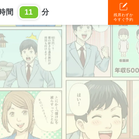
時間
11
分
残席わずか
今すぐ予約