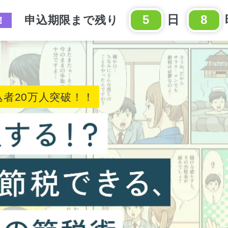
5
日
8
申込期限まで残り
！
込者20万人突破！！