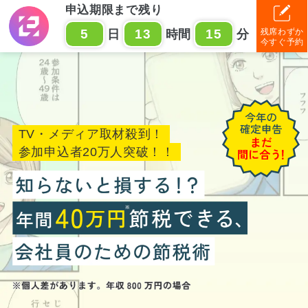
申込期限まで残り
残席わずか
5
13
15
日
時間
分
今すぐ予約
TV・メディア取材殺到！
参加申込者20万人突破！！