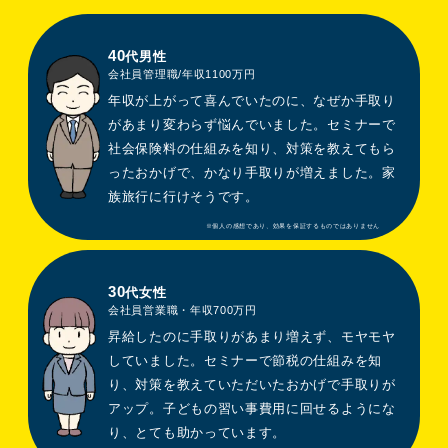
40
代男性
会社員管理職/年収1100万円
年収が上がって喜んでいたのに、なぜか手取り
があまり変わらず悩んでいました。セミナーで
社会保険料の仕組みを知り、対策を教えてもら
ったおかげで、かなり手取りが増えました。家
族旅行に行けそうです。
30
代女性
会社員営業職・年収700万円
昇給したのに手取りがあまり増えず、モヤモヤ
していました。セミナーで節税の仕組みを知
り、対策を教えていただいたおかげで手取りが
アップ。子どもの習い事費用に回せるようにな
り、とても助かっています。