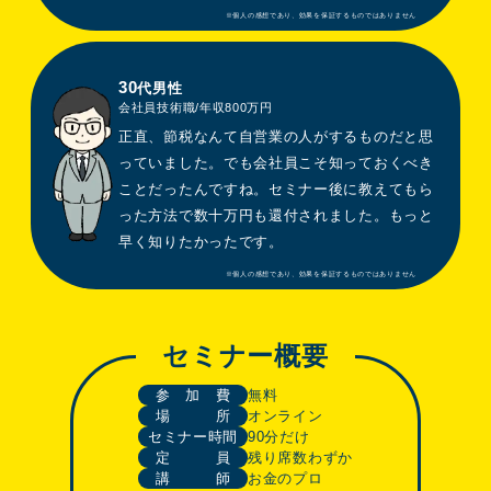
30
代男性
会社員技術職/年収800万円
正直、節税なんて自営業の人がするものだと思
っていました。でも会社員こそ知っておくべき
ことだったんですね。セミナー後に教えてもら
った方法で数十万円も還付されました。もっと
早く知りたかったです。
セミナー概要
参 加 費
無料
場 所
オンライン
セミナー時間
90分だけ
定 員
残り席数わずか
講 師
お金のプロ