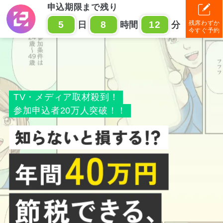
申込期限まで残り
残席わずか
5
8
12
日
時間
分
今すぐ予約
TV・メディア取材殺到！
参加申込者20万人突破！！