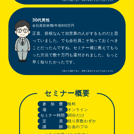
30
代男性
会社員技術職/年収800万円
正直、節税なんて自営業の人がするものだと思
っていました。でも会社員こそ知っておくべき
ことだったんですね。セミナー後に教えてもら
った方法で数十万円も還付されました。もっと
早く知りたかったです。
セミナー概要
参 加 費
無料
場 所
オンライン
セミナー時間
90分だけ
定 員
残り席数わずか
講 師
お金のプロ