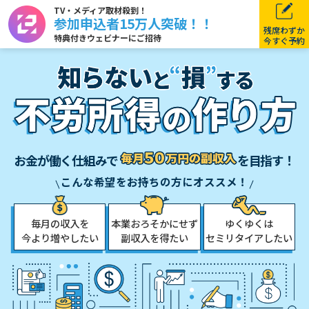
TV・メディア取材殺到！
参加申込者15万人突破！！
残席わずか
特典付きウェビナーにご招待
今すぐ予約
お金が働く仕組みで
を目指す！
こんな希望をお持ちの方にオススメ！
毎月の収入を
本業おろそかにせず
ゆくゆくは
今より増やしたい
副収入を得たい
セミリタイアしたい