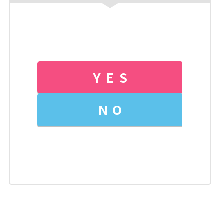
YES
NO