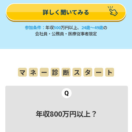
詳しく聞いてみる
参加条件：
年収
500
万円以上、
24歳～49歳
の
会社員・公務員・医療従事者限定
マ
ネ
ー
診
断
ス
タ
ー
ト
年収800万円以上？