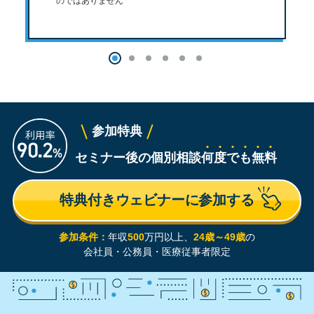
のではありません
参加特典
セミナー後の個別相談
何
度
で
も
無
料
特典付きウェビナーに参加する
参加条件：
年収
500
万円以上、
24歳～49歳
の
会社員・公務員・医療従事者限定