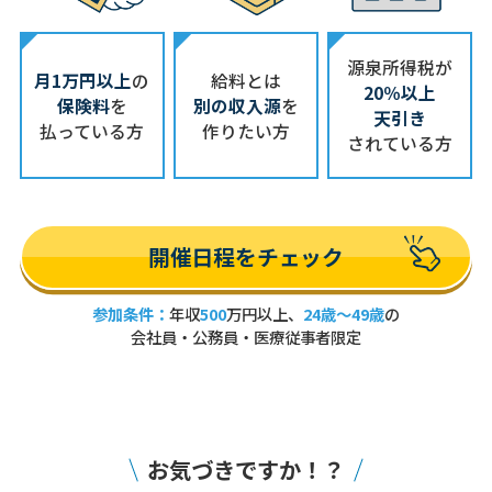
源泉所得税が
月1万円以上
の
給料とは
20％以上
保険料
を
別の収入源
を
天引き
払っている方
作りたい方
されている方
開催日程をチェック
参加条件：
年収
500
万円以上、
24歳～49歳
の
会社員・公務員・医療従事者限定
お気づきですか！？