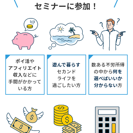
セミナーに参加！
ポイ活
や
遊んで暮らす
数ある不労所得
アフィリエイト
セカンド
の中から
何を
収入
などに
ライフを
選べばいいか
手間がかかって
過ごしたい方
分からない
方
いる方