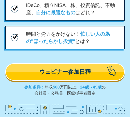
iDeCo、積立NISA、株、投資信託、不動
産、
自分に最適なもの
はどれ？
時間と労力をかけない！
忙しい人の為
の"ほったらかし投資"
とは？
ウェビナー参加日程
参加条件：
年収
500
万円以上、
24歳～49歳
の
会社員・公務員・医療従事者限定