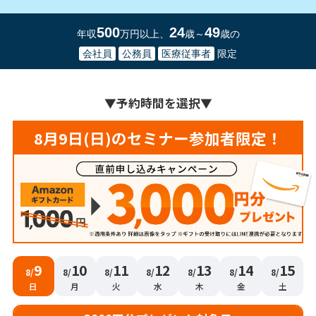
500
24
49
年収
万円以上、
歳～
歳の
会社員
公務員
医療従事者
限定
▼
予約時間を選択
▼
8月9日(日)のセミナー参加者限定！
9
10
11
12
13
14
15
8/
8/
8/
8/
8/
8/
8/
日
月
火
水
木
金
土