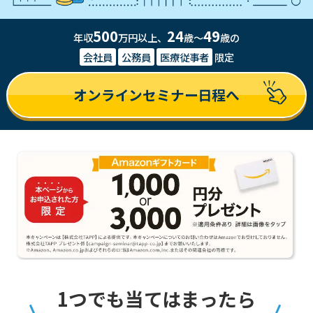
500
24
49
年収
万円以上、
歳～
歳の
会社員
公務員
医療従事者
限定
オンラインセミナー日程へ
1つでも当てはまったら