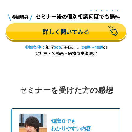
セミナー後の個別相談
何
度
で
も
無
料
参加特典
詳しく聞いてみる
参加条件：
年収
500
万円以上、
24歳～49歳
の
会社員・公務員・医療従事者限定
セミナーを受けた方の感想
と
知識０でも
わかりやすい内容