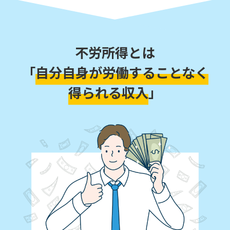
不労所得とは
「
自分自身が労働することなく
得られる収入
」