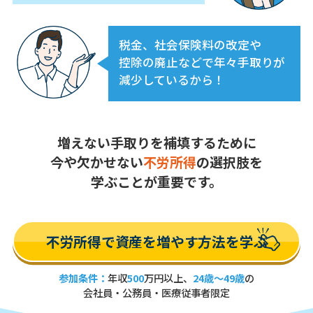
税金、社会保険料の改定や
控除の廃止などで年々手取りが
減少しているから！
増えない手取りを補填するために
今や欠かせない
不労所得
の選択肢を
学ぶことが重要です。
不労所得で資産を増やす方法を学ぶ
参加条件：
年収
500
万円以上、
24歳～49歳
の
会社員・公務員・医療従事者限定