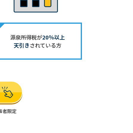
源泉所得税が
20％以上
天引き
されている方
事者限定