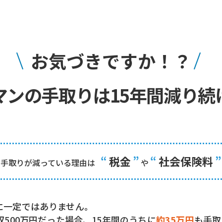
お気づきですか！？
マンの手取りは
15年間減り続
“
税金
”
“
社会保険料
”
手取りが減っている理由は
や
に一定ではありません。
収500万円だった場合、15年間のうちに
約35万円
も手取