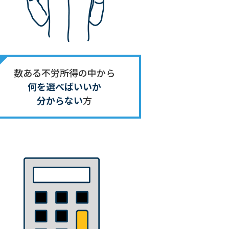
数ある不労所得
の中から
何を
選べばいいか
分からない
方