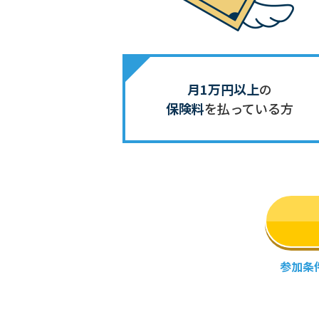
月1万円以上
の
保険料
を
払っている方
参加条