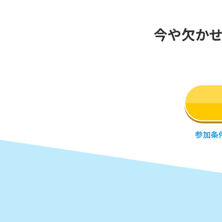
今や欠か
参加条