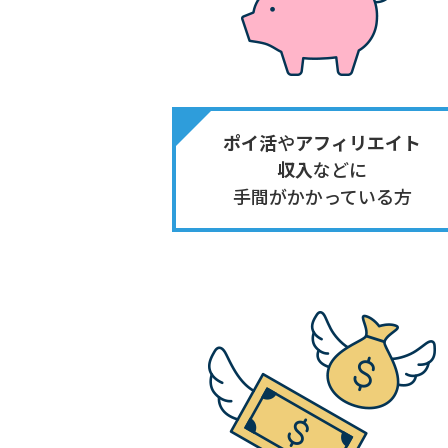
ポイ活
や
アフィリエイト
収入
などに
手間がかかって
いる方