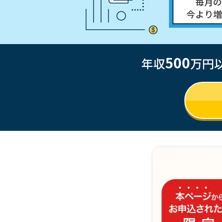
毎月の
今より増
500
年収
万円