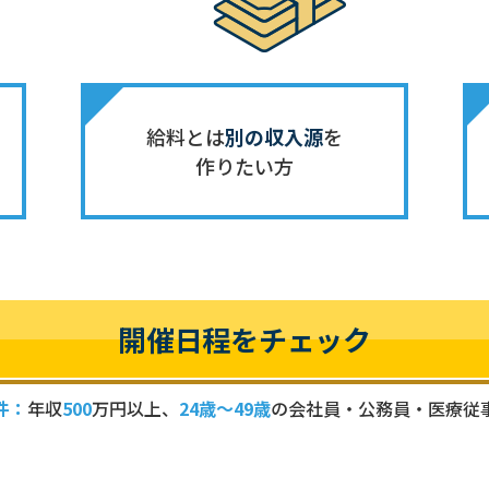
給料とは
別の収入源
を
作りたい方
開催日程をチェック
件：
年収
500
万円以上、
24歳～49歳
の
会社員・公務員・医療従