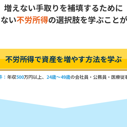
増えない手取りを補填するために
せない
不労所得
の選択肢を
学ぶことが
不労所得で資産を増やす方法を学ぶ
件：
年収
500
万円以上、
24歳～49歳
の
会社員・公務員・医療従