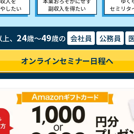
収入を
本業おろそかにせず
ゆく
やしたい
副収入を得たい
セミリタ
24
49
以上、
歳～
歳の
会社員
公務員
オンラインセミナー日程へ