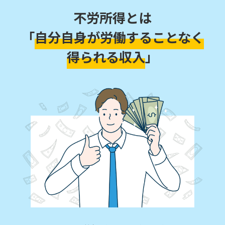
不労所得とは
「
自分自身が労働することなく
得られる収入
」