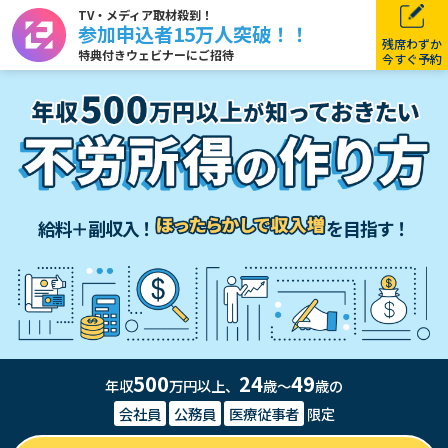
TV・メディア取材殺到！
参加申込者15万人突破！！
残席わずか
特典付きウェビナーにご招待
今すぐ予約
給料＋副収入！
を目指す！
500
24
49
年収
万円以上、
歳～
歳の
会社員
公務員
医療従事者
限定