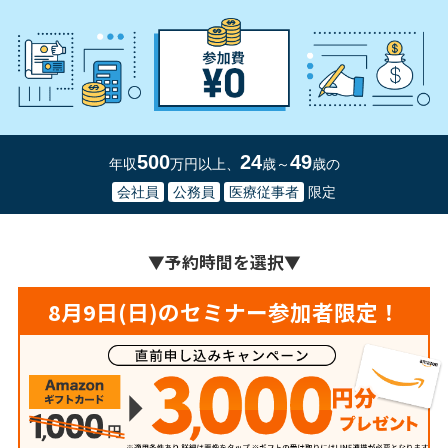
500
24
49
年収
万円以上、
歳～
歳の
会社員
公務員
医療従事者
限定
▼
予約時間を選択
▼
8月9日(日)のセミナー参加者限定！