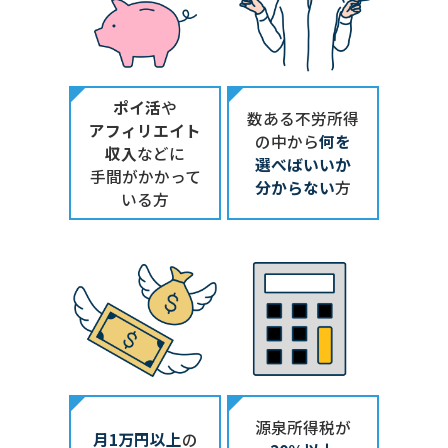
ポイ活
や
数ある不労所得
アフィリエイト
の中から
何を
収入
などに
選べばいいか
手間がかかって
分からない
方
いる方
源泉所得税が
月1万円以上
の