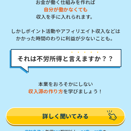
お金が働く仕組みを作れば
自分が働かなくても
収入を手に入れられます。
しかしポイント活動やアフィリエイト収入などは
かかった時間のわりに利益が少ないことも。
それは不労所得と
言
え
ま
す
か
？？
本業をおろそかにしない
収入源の作り方
を学びましょう！
詳しく聞いてみる