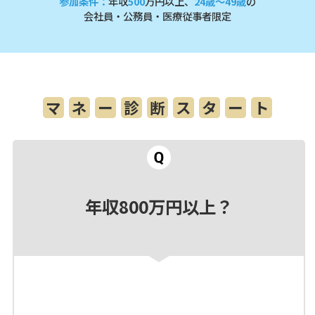
参加条件：
年収
500
万円以上、
24歳～49歳
の
会社員・公務員・医療従事者限定
マ
ネ
ー
診
断
ス
タ
ー
ト
年収800万円以上？