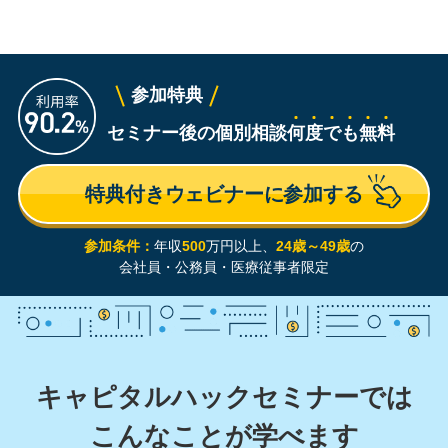
参加特典
セミナー後の個別相談
何
度
で
も
無
料
特典付きウェビナーに参加する
参加条件：
年収
500
万円以上、
24歳～49歳
の
会社員・公務員・医療従事者限定
キャピタルハックセミナーでは
こんなことが学べます