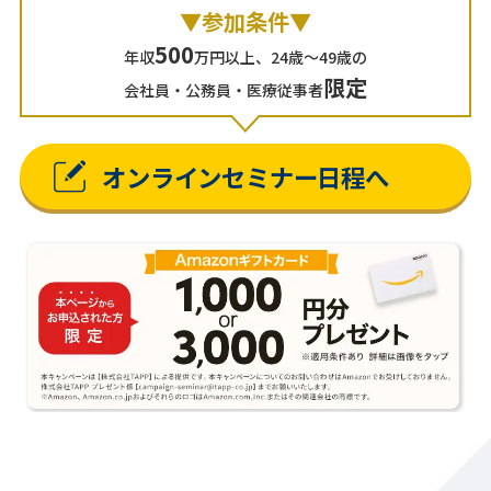
▼参加条件▼
500
年収
万円以上、24歳～49歳の
限定
会社員・公務員・医療従事者
オンラインセミナー日程へ