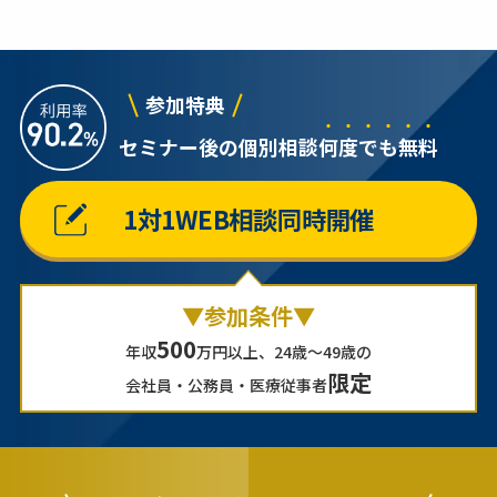
参加特典
セミナー後の個別相談
何
度
で
も
無
料
1対1WEB相談同時開催
▼参加条件▼
500
年収
万円以上、24歳～49歳の
限定
会社員・公務員・医療従事者