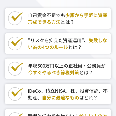
自己資金不足でも
少額から手軽に資産
形成できる方法
とは？
"リスクを抑えた資産運用"、
失敗しな
い為の4つのルール
とは？
年収500万円以上の正社員・公務員が
今すぐやるべき節税対策
とは？
iDeCo、積立NISA、株、投資信託、不
動産、
自分に最適なもの
はどれ？
時間と労力をかけない！
忙しい人の為