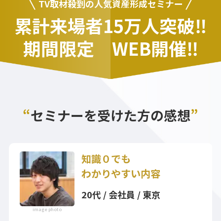
TV取材殺到の人気資産形成セミナー
累計来場者15万人突破‼
期間限定 WEB開催‼
“
セミナーを受けた方の感想
”
知識０でも
わかりやすい内容
20代 / 会社員 / 東京
image photo