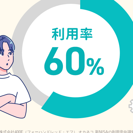
式会社400F（フォーハンドレッド・エフ） オカネコ 新NISAの利用意向調査