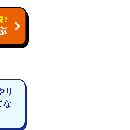
やり
てな