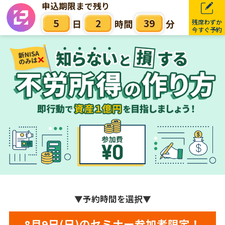
申込期限まで残り
5
2
39
日
時間
分
残席わずか
今すぐ予約
▼
予約時間を選択
▼
8月9日(日)のセミナー参加者限定！