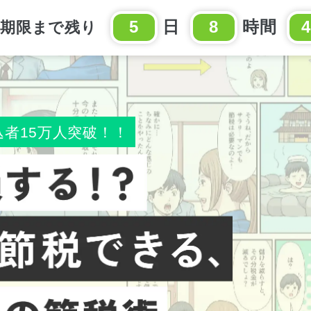
5
日
8
時間
4
込期限まで残り
込者15万人突破！！