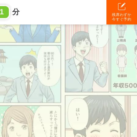
1
分
残席わずか
今すぐ予約