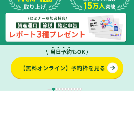
当
日
予
約
もOK /
【無料オンライン】予約枠を見る