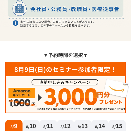
▼
予約時間を選択
▼
8月9日(日)のセミナー参加者限定！
9
10
11
12
13
14
15
8/
8/
8/
8/
8/
8/
8/