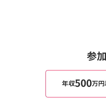
参
500
年収
万円