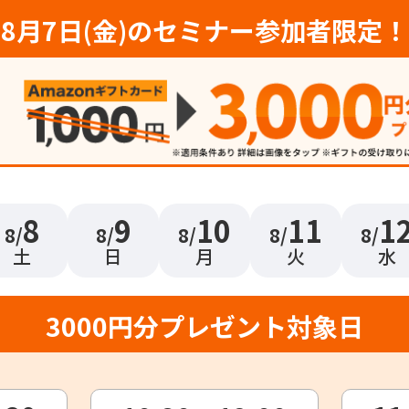
8月7日(金)のセミナー参加者限定！
8
9
10
11
1
8/
8/
8/
8/
8/
土
日
月
火
水
3000円分プレゼント対象日