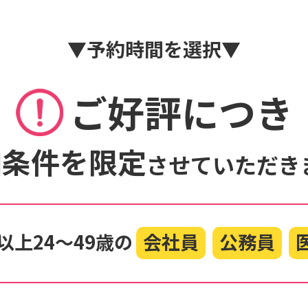
▼
予約時間を選択
▼
ご好評につき
加条件を限定
させていただき
以上24〜49歳の
会社員
公務員