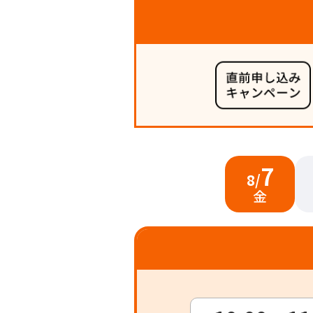
7
8/
金