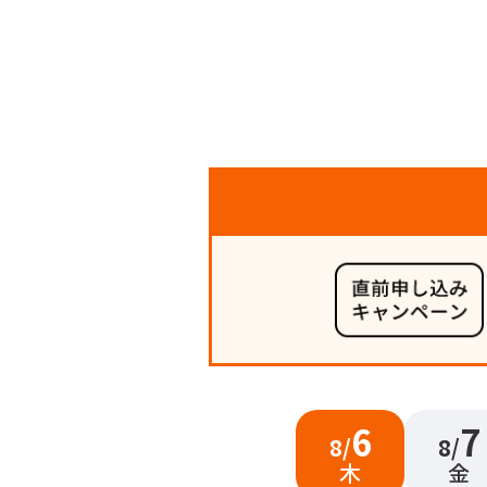
6
7
8/
8/
木
金