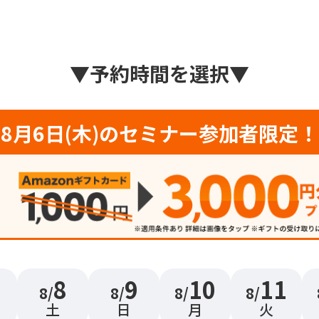
▼
予約時間を選択
▼
8月6日(木)のセミナー参加者限定！
8
9
10
11
8/
8/
8/
8/
土
日
月
火