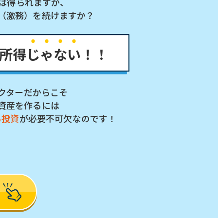
入は得られますが、
（激務）を続けますか？
所得
じ
ゃ
な
い
！！
クターだからこそ
資産を作るには
る投資
が必要不可欠なのです！