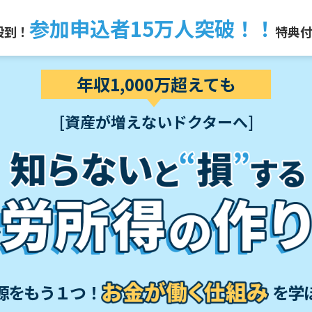
参加申込者15万人突破！！
殺到！
特典
年収1,000万超えても
[資産が増えないドクターへ]
源をもう１つ！
を学